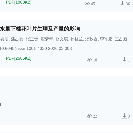
PDF[
1883KB
]
45
36
水量下棉花叶片生理及产量的影响
张要朋
,
潘占磊
,
张正贵
,
翟梦华
,
赵文琪
,
孙桂兰
,
汤秋香
,
李军宏
,
王占彪
10.6048/j.issn.1001-4330.2026.03.003
PDF[
2565KB
]
18
1
4
22
3