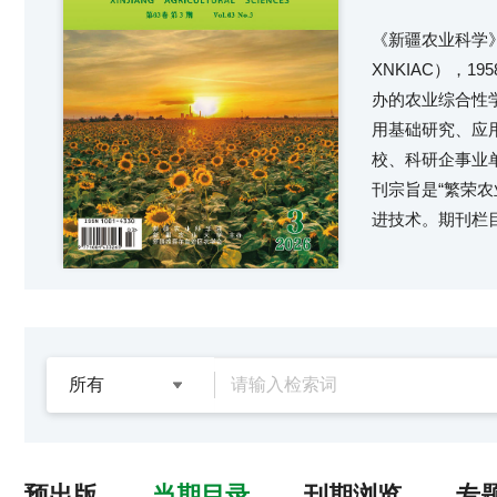
《新疆农业科学》（Xin
XNKIAC），
办的农业综合性
用基础研究、应
校、科研企事业
刊宗旨是“繁荣
进技术。期刊栏
预出版
当期目录
刊期浏览
专