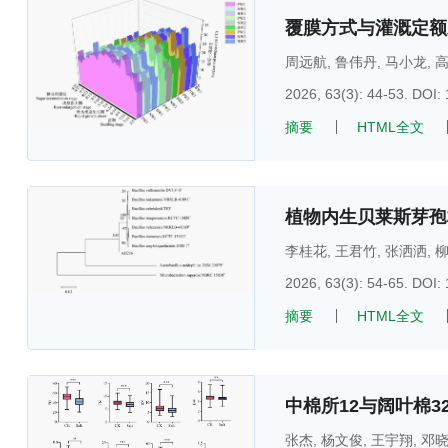
覆膜方式与灌溉定额
周远航
,
鲁伟丹
,
马小龙
,
2026, 63(3): 44-53.
DOI:
摘要
HTML全文
植物内生贝莱斯芽孢
李桂花
,
王君竹
,
张洒洒
,
2026, 63(3): 54-65.
DOI:
摘要
HTML全文
中棉所12与阔叶棉
张杰
,
杨文俊
,
王宇翔
,
邓