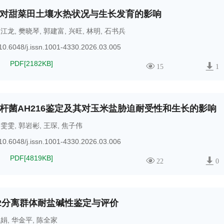
对甜菜田土壤水热状况与生长发育的影响
高江龙
,
樊晓琴
,
郭建富
,
兴旺
,
林明
,
石书兵
10.6048/j.issn.1001-4330.2026.03.005
PDF[
2182KB
]
15
1
杆菌AH216鉴定及其对玉米盐胁迫耐受性和生长的影响
柳雯雯
,
郭岩彬
,
王琛
,
焦子伟
10.6048/j.issn.1001-4330.2026.03.006
PDF[
4819KB
]
22
0
32分离群体耐盐碱性鉴定与评价
晓娟
,
华金平
,
陈全家