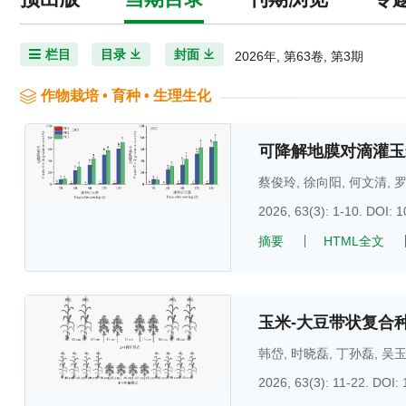
栏目
目录
封面
2026年, 第63卷, 第3期
作物栽培 • 育种 • 生理生化
可降解地膜对滴灌玉
蔡俊玲
,
徐向阳
,
何文清
,
2026, 63(3): 1-10.
DOI:
1
摘要
HTML全文
玉米-大豆带状复合
韩岱
,
时晓磊
,
丁孙磊
,
吴
2026, 63(3): 11-22.
DOI: