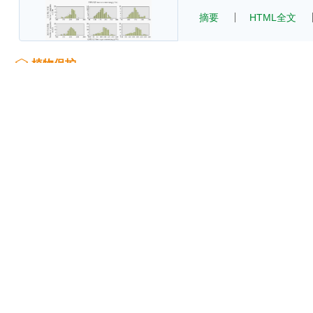
摘要
HTML全文
植物保护
马铃薯疮痂病拮抗菌
李阳
,
陈勇
,
杨宏伟
,
陈茹
,
2026, 63(3): 95-100.
DOI
摘要
HTML全文
新疆苹果腐烂病调查
何孟竹
,
宋博
,
徐兵强
,
陶
2026, 63(3): 101-107.
DO
摘要
HTML全文