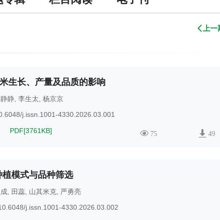
上一
米生长、产量及品质的影响
罗静静
,
李生太
,
杨京京
0.6048/j.issn.1001-4330.2026.03.001
PDF[
3761KB
]
75
49
种植模式与品种筛选
玉成
,
田蕊
,
山其米克
,
严勇亮
10.6048/j.issn.1001-4330.2026.03.002