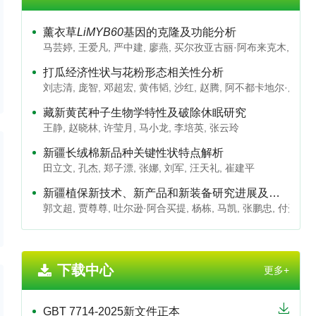
薰衣草
LiMYB60
基因的克隆及功能分析
马芸婷
,
王爱凡
,
严中建
,
廖燕
,
买尔孜亚古丽·阿布来克木
,
郭丹
打瓜经济性状与花粉形态相关性分析
刘志清
,
庞智
,
邓超宏
,
黄伟韬
,
沙红
,
赵腾
,
阿不都卡地尔·库尔
藏新黄芪种子生物学特性及破除休眠研究
王静
,
赵晓林
,
许莹月
,
马小龙
,
李培英
,
张云玲
新疆长绒棉新品种关键性状特点解析
田立文
,
孔杰
,
郑子漂
,
张娜
,
刘军
,
汪天礼
,
崔建平
新疆植保新技术、新产品和新装备研究进展及前沿展望
郭文超
,
贾尊尊
,
吐尔逊·阿合买提
,
杨栋
,
马凯
,
张鹏忠
,
付开赟
,
下载中心
更多+
GBT 7714-2025新文件正本