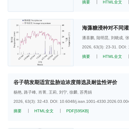
摘要
HTML全文
海藻糖浸种对不同灌
潘喜鹏
,
陆明昆
,
刘晓成
,
2026, 63(3): 23-31.
DOI:
摘要
HTML全文
谷子萌发期适宜盐胁迫浓度筛选及耐盐性评价
杨艳
,
路子峰
,
肖菁
,
王莉
,
刘宁
,
徐麟
,
苏秀娟
2026, 63(3): 32-43.
DOI:
10.6048/j.issn.1001-4330.2026.03.00
摘要
HTML全文
PDF[
595KB
]