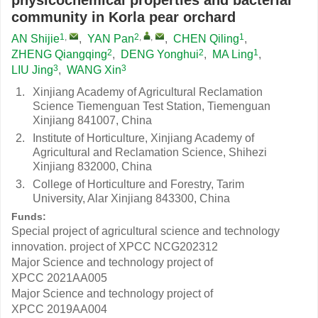
physicochemical properties and bacterial
community in Korla pear orchard
1
,
2
,
,
1
AN Shijie
,
YAN Pan
,
CHEN Qiling
,
2
2
1
ZHENG Qiangqing
,
DENG Yonghui
,
MA Ling
,
3
3
LIU Jing
,
WANG Xin
1.
Xinjiang Academy of Agricultural Reclamation
Science Tiemenguan Test Station, Tiemenguan
Xinjiang 841007, China
2.
Institute of Horticulture, Xinjiang Academy of
Agricultural and Reclamation Science, Shihezi
Xinjiang 832000, China
3.
College of Horticulture and Forestry, Tarim
University, Alar Xinjiang 843300, China
Funds:
Special project of agricultural science and technology
innovation. project of XPCC
NCG202312
Major Science and technology project of
XPCC
2021AA005
Major Science and technology project of
XPCC
2019AA004