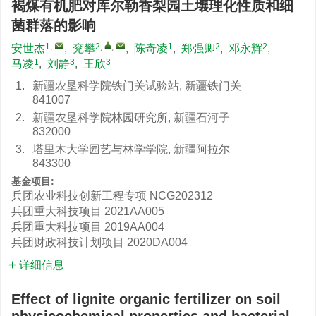
褐煤有机肥对库尔勒香梨园土壤理化性质和细
菌群落的影响
1
,
2
,
,
1
2
2
安世杰
,
兖攀
,
陈奇凌
,
郑强卿
,
邓永辉
,
1
3
3
马凌
,
刘静
,
王欣
1.
新疆农垦科学院铁门关试验站, 新疆铁门关
841007
2.
新疆农垦科学院林园研究所, 新疆石河子
832000
3.
塔里木大学园艺与林学学院, 新疆阿拉尔
843300
基金项目:
兵团农业科技创新工程专项
NCG202312
兵团重大科技项目
2021AA005
兵团重大科技项目
2019AA004
兵团财政科技计划项目
2020DA004
详细信息
Effect of lignite organic fertilizer on soil