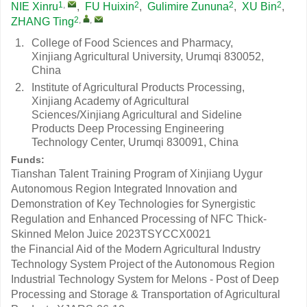
1
,
2
2
2
NIE Xinru
,
FU Huixin
,
Gulimire Zununa
,
XU Bin
,
2
,
,
ZHANG Ting
1.
College of Food Sciences and Pharmacy,
Xinjiang Agricultural University, Urumqi 830052,
China
2.
Institute of Agricultural Products Processing,
Xinjiang Academy of Agricultural
Sciences/Xinjiang Agricultural and Sideline
Products Deep Processing Engineering
Technology Center, Urumqi 830091, China
Funds:
Tianshan Talent Training Program of Xinjiang Uygur
Autonomous Region Integrated Innovation and
Demonstration of Key Technologies for Synergistic
Regulation and Enhanced Processing of NFC Thick-
Skinned Melon Juice
2023TSYCCX0021
the Financial Aid of the Modern Agricultural Industry
Technology System Project of the Autonomous Region
Industrial Technology System for Melons - Post of Deep
Processing and Storage & Transportation of Agricultural