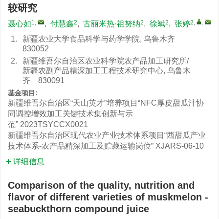
较研究
1
,
2
2
2
2
,
,
聂心如
,
付慧鑫
,
古丽米热·祖努纳
,
徐斌
,
张婷
1.
新疆农业大学食品科学与药学学院, 乌鲁木齐
830052
2.
新疆维吾尔自治区农业科学院农产品加工研究所/
新疆农副产品精深加工工程技术研究中心, 乌鲁木
齐 830091
基金项目:
新疆维吾尔自治区“天山英才”培养项目“NFC厚皮甜瓜汁协
同调控增效加工关键技术集创新与示
范”
2023TSYCCX0021
新疆维吾尔自治区现代农业产业技术体系项目“西甜瓜产业
技术体系-农产品精深加工及贮藏运输岗位”
XJARS-06-10
详细信息
Comparison of the quality, nutrition and
flavor of different varieties of muskmelon -
seabuckthorn compound juice