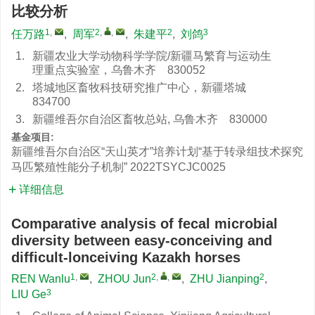
比较分析
1
,
2
,
,
2
3
任万路
,
周军
,
朱建平
,
刘鸽
1.
新疆农业大学动物科学学院/新疆马繁育与运动生
理重点实验室，乌鲁木齐 830052
2.
塔城地区畜牧科技研究推广中心，新疆塔城
834700
3.
新疆维吾尔自治区畜牧总站, 乌鲁木齐 830000
基金项目:
新疆维吾尔自治区“天山英才”培养计划“基于转录组技术探究
马匹繁殖性能分子机制”
2022TSYCJC0025
详细信息
Comparative analysis of fecal microbial
diversity between easy-conceiving and
difficult-lonceiving Kazakh horses
1
,
2
,
,
2
REN Wanlu
,
ZHOU Jun
,
ZHU Jianping
,
3
LIU Ge