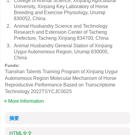
1.
College of Animal Science, Xinjiang Agricultural
University, Xinjiang Key Laboratory of Horse
Breeding and Exercise Physiology, Urumqi
830052, China
2.
Animal Husbandry Science and Technology
Research and Extension Center of Tacheng
Prefecture, Tacheng Xinjiang 834700, China
3.
Animal Husbandry General Station of Xinjiang
Uygur Autonomous Region, Urumqi 830000,
China
Funds:
Tianshan Talents Training Program of Xinjiang Uygur
Autonomous Region Molecular Mechanism of Horse
Reproductive Performance Based on Transcriptome
Technology
2022TSYCJC0025
More Information
摘要
HTML全文