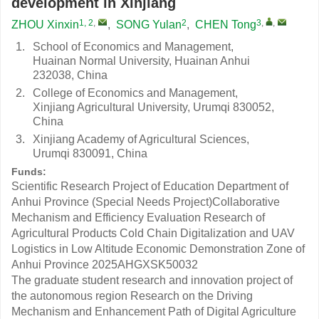
development in Xinjiang
1, 2
,
2
3
,
,
ZHOU Xinxin
,
SONG Yulan
,
CHEN Tong
1.
School of Economics and Management,
Huainan Normal University, Huainan Anhui
232038, China
2.
College of Economics and Management,
Xinjiang Agricultural University, Urumqi 830052,
China
3.
Xinjiang Academy of Agricultural Sciences,
Urumqi 830091, China
Funds:
Scientific Research Project of Education Department of
Anhui Province (Special Needs Project)Collaborative
Mechanism and Efficiency Evaluation Research of
Agricultural Products Cold Chain Digitalization and UAV
Logistics in Low Altitude Economic Demonstration Zone of
Anhui Province
2025AHGXSK50032
The graduate student research and innovation project of
the autonomous region Research on the Driving
Mechanism and Enhancement Path of Digital Agriculture